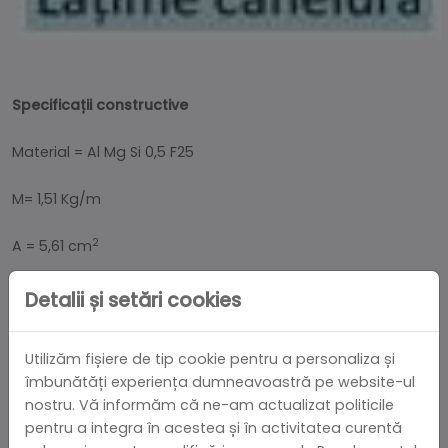
Specificații constructive
Material = Al Mg Si 0,5 F25
M= 1,51 Kg/m
2
A = 5,61 cm
4
Ix = 9,06 cm
Detalii și setări cookies
3
Wx = 4,53 cm
Utilizăm fișiere de tip cookie pentru a personaliza și
îmbunătăți experiența dumneavoastră pe website-ul
4
Iy = 9,06 cm
nostru. Vă informăm că ne-am actualizat politicile
pentru a integra în acestea și în activitatea curentă
3
Wy = 4,53 cm