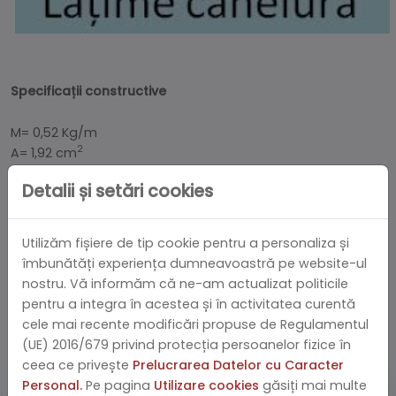
Specificații constructive
M= 0,52 Kg/m
2
A= 1,92 cm
4
Ix= 0,82 cm
Detalii și setări cookies
3
Wx=0,78 cm
4
Iy=0,75 cm
3
Wy=0,75 cm
Utilizăm fișiere de tip cookie pentru a personaliza și
îmbunătăți experiența dumneavoastră pe website-ul
nostru. Vă informăm că ne-am actualizat politicile
pentru a integra în acestea și în activitatea curentă
cele mai recente modificări propuse de Regulamentul
PRODUSE SIMILARE
(UE) 2016/679 privind protecția persoanelor fizice în
ceea ce privește
Prelucrarea Datelor cu Caracter
Personal.
Pe pagina
Utilizare cookies
găsiți mai multe