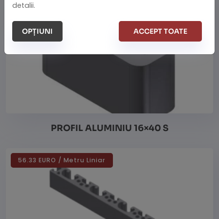
19.36 EURO / Metru Liniar
detalii.
OPȚIUNI
ACCEPT TOATE
PROFIL ALUMINIU 16×40 S
56.33 EURO / Metru Liniar
Vezi detalii