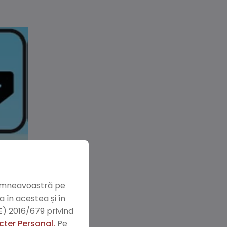
 dumneavoastră pe
 în acestea și în
) 2016/679 privind
cter Personal.
Pe