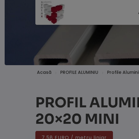
Acasă
PROFILE ALUMINIU
Profile Alumi
PROFIL ALUMI
20×20 MINI
7.58 EURO / metru liniar