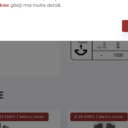
Ix= 0,74 cm4
okies
găsiți mai multe detalii.
Wx=0,74 cm3
Iy=0,74 cm4
Wy=0,74 cm3
E
33 EURO / Metru Liniar
8.26 EURO / Metru Liniar