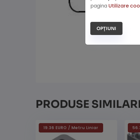
pagina
Utilizare co
OPȚIUNI
PRODUSE SIMILAR
19.36 EURO / Metru Liniar
56.