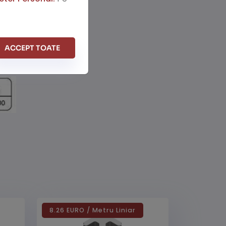
ACCEPT TOATE
8.26 EURO / Metru Liniar