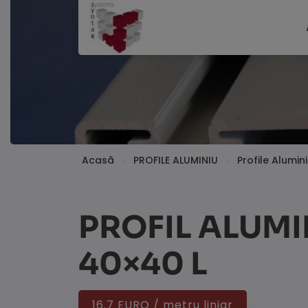
Acasă
PROFILE ALUMINIU
Profile Alumi
PROFIL ALUMI
40×40 L
16.7 EURO / metru liniar