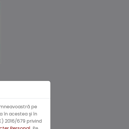
 dumneavoastră pe
 în acestea și în
) 2016/679 privind
cter Personal.
Pe