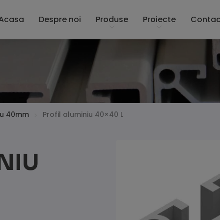
Acasa
Despre noi
Produse
Proiecte
Contac
niu 40mm
Profil aluminiu 40×40 L
NIU