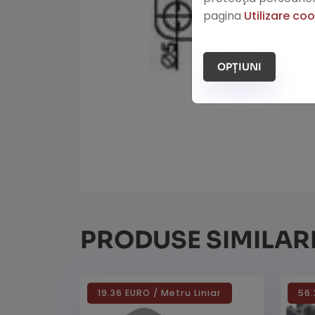
pagina
Utilizare co
OPȚIUNI
PRODUSE SIMILAR
19.36 EURO / Metru Liniar
56.