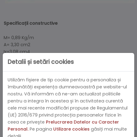
Specificații constructive
M= 0,89 Kg/m
A= 3,30 cm2
Ix=3,08 cm4
Wx=1,95 cm3
Detalii și setări cookies
Iy=2,75 cm4
Wy=1,83 cm3
Utilizăm fișiere de tip cookie pentru a personaliza și
îmbunătăți experiența dumneavoastră pe website-ul
nostru. Vă informăm că ne-am actualizat politicile
pentru a integra în acestea și în activitatea curentă
PRODUSE SIMILARE
cele mai recente modificări propuse de Regulamentul
(UE) 2016/679 privind protecția persoanelor fizice în
ceea ce privește
Prelucrarea Datelor cu Caracter
Personal.
Pe pagina
Utilizare cookies
găsiți mai multe
19.36 EURO / Metru Liniar
detalii.