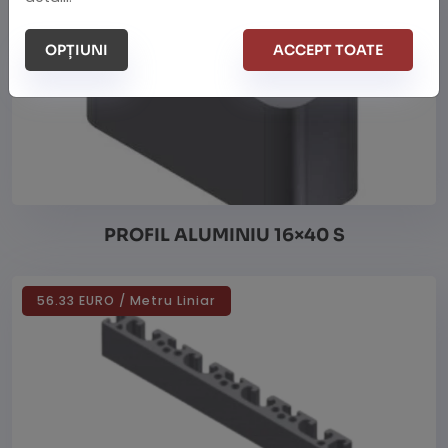
OPȚIUNI
ACCEPT TOATE
PROFIL ALUMINIU 16×40 S
56.33 EURO / Metru Liniar
Vezi detalii