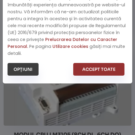
îmbunătăți experiența dumneavoastră pe website-ul
nostru. Vă informăm că ne-am actualizat politicile
pentru a integra în acestea și în activitatea curentă
cele mai recente modificări propuse de Regulamentul
(UE) 2016/679 privind protecția persoanelor fizice în
MODUL CPU LM3104 (8CH DL, 6CH DO)
ceea ce privește
Prelucrarea Datelor cu Caracter
Personal.
Pe pagina
Utilizare cookies
găsiți mai multe
detalii.
Cere Oferta
Vezi detalii
OPȚIUNI
ACCEPT TOATE
MODUL CPU LM3105 (8CH DL, 6CH DO)