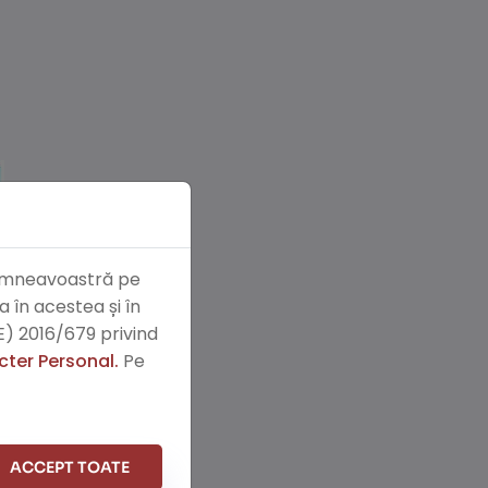
 dumneavoastră pe
 în acestea și în
) 2016/679 privind
cter Personal.
Pe
ACCEPT TOATE