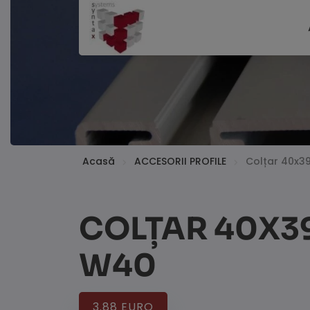
Acasă
ACCESORII PROFILE
Colțar 40x3
COLȚAR 40X3
W40
3.88 EURO