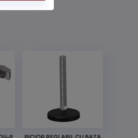
QV-8
PICIOR REGLABIL CU BAZA