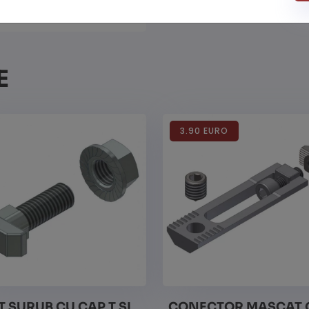
E
3.90 EURO
T SURUB CU CAP T SI
CONECTOR MASCAT 