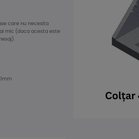
use care nu necesita
mai mic (daca acesta este
mesaj).
 40mm