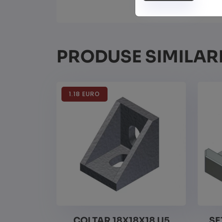
PRODUSE SIMILAR
1.18 EURO
COLTAR 18X18X18 U5
SE