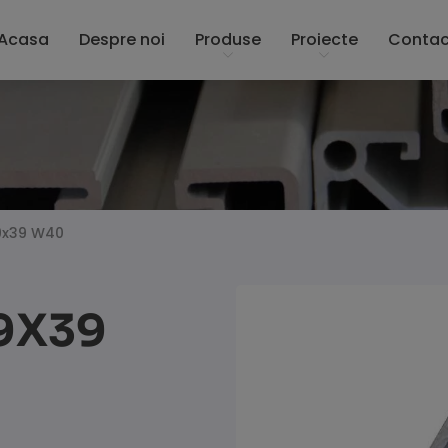
Acasa
Despre noi
Produse
Proiecte
Contac
9x39 W40
9X39