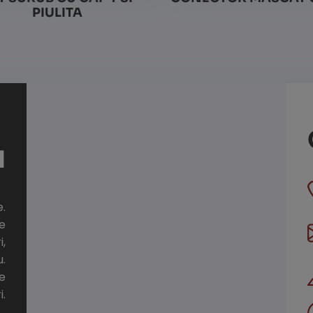
PIULITA
Vezi detalii
Vezi detalii
I
e.
de
,
u.
e
i.