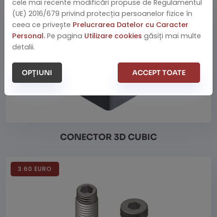
cele mai recente modificări propuse de Regulamentul
(UE) 2016/679 privind protecția persoanelor fizice în
ceea ce privește
Prelucrarea Datelor cu Caracter
Vezi detalii
Personal.
Pe pagina
Utilizare cookies
găsiți mai multe
detalii.
OPȚIUNI
ACCEPT TOATE
CONECTOR 3D CUBIC
3.60 EURO
Vezi detalii